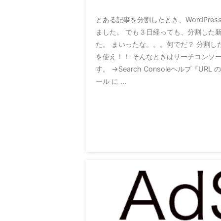
とある記事を分割したとき、WordPres
ました。 でも３日経っても、分割した
た。 まいったな。。。何でだ？ 分割
を使え！！ そんなときはサーチコンソー
す。 →Search Consoleヘルプ『U
ール に ...