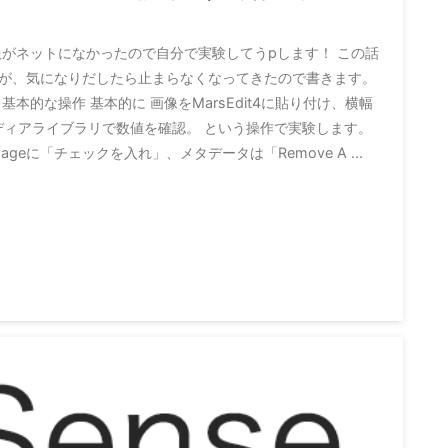
報がネットになかったので自分で実験してうpします！ この話
が、気になりだしたら止まらなくなってきたので書きます。
本的な操作 基本的に 画像をMarsEdit4に貼り付け、横幅
sのメディアライブラリで数値を確認。 という操作で実験します。
a imageに「チェックを入れ」、メタデータは「Remove A ...