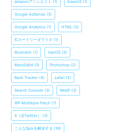
amazonアソシエイト
(1)
EaseUS
(1)
Google AdSense
(3)
Google Analytics
(1)
HTML
(3)
ICカードリーダライタ
(1)
Illustrator
(1)
macOS
(3)
MarsEdit4
(3)
Photoshop
(2)
Rank Tracker
(4)
safari
(2)
Search Console
(3)
WebP
(3)
WP Multibyte Patch
(1)
X（旧Twitter）
(3)
こんな悩みを解決する
(18)