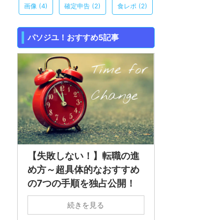
画像
(4)
確定申告
(2)
食レポ
(2)
パソジユ！おすすめ5記事
【失敗しない！】転職の進
め方～超具体的なおすすめ
の7つの手順を独占公開！
続きを見る