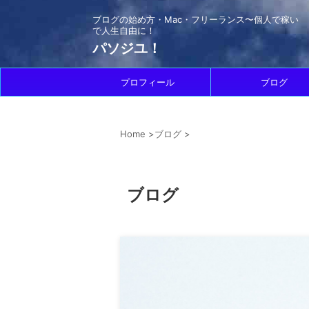
ブログの始め方・Mac・フリーランス〜個人で稼い
で人生自由に！
パソジユ！
プロフィール
ブログ
Home
>
ブログ
>
ブログ