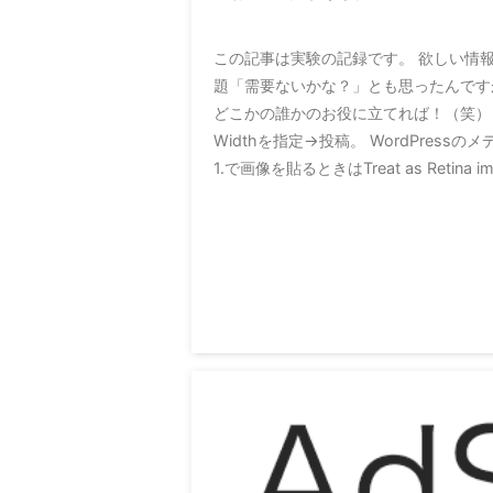
この記事は実験の記録です。 欲しい情
題「需要ないかな？」とも思ったんです
どこかの誰かのお役に立てれば！（笑） 基
Widthを指定→投稿。 WordPres
1.で画像を貼るときはTreat as Retin