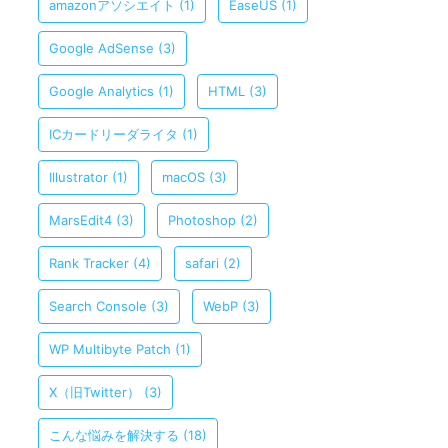
amazonアソシエイト
(1)
EaseUS
(1)
Google AdSense
(3)
Google Analytics
(1)
HTML
(3)
ICカードリーダライタ
(1)
Illustrator
(1)
macOS
(3)
MarsEdit4
(3)
Photoshop
(2)
Rank Tracker
(4)
safari
(2)
Search Console
(3)
WebP
(3)
WP Multibyte Patch
(1)
X（旧Twitter）
(3)
こんな悩みを解決する
(18)