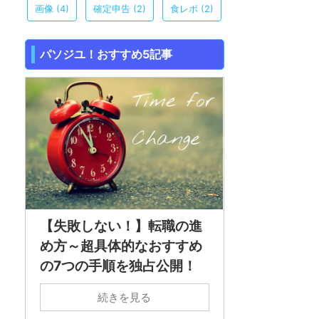
画像
(4)
確定申告
(2)
食レポ
(2)
パソジユ！おすすめ5記事
【失敗しない！】転職の進
め方～超具体的なおすすめ
の7つの手順を独占公開！
続きを見る