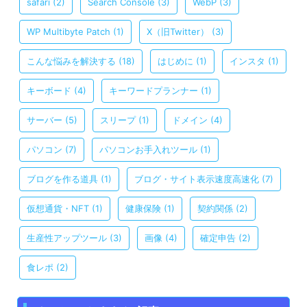
safari
(2)
Search Console
(3)
WebP
(3)
WP Multibyte Patch
(1)
X（旧Twitter）
(3)
こんな悩みを解決する
(18)
はじめに
(1)
インスタ
(1)
キーボード
(4)
キーワードプランナー
(1)
サーバー
(5)
スリープ
(1)
ドメイン
(4)
パソコン
(7)
パソコンお手入れツール
(1)
ブログを作る道具
(1)
ブログ・サイト表示速度高速化
(7)
仮想通貨・NFT
(1)
健康保険
(1)
契約関係
(2)
生産性アップツール
(3)
画像
(4)
確定申告
(2)
食レポ
(2)